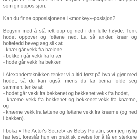
som gir opposisjon.
Kan du finne opposisjonene i «monkey»-posisjon?
Begynn med å stå rett opp og ned i din fulle høyde. Tenk
hodet oppover og føttene ned. La så ankler, knær og
hofteledd beveg seg slik at:
- knær går vekk fra hælene
- bekken går vekk fra knær
- hode går vekk fra bekken
I Alexanderteknikken tenker vi alltid først på hva vi gjør med
hodet, så du kan også, mens du lar beina folde seg
sammen, tenke at:
- hodet går vekk fra bekkenet og bekkenet vekk fra hodet,
- knærne vekk fra bekkenet og bekkenet vekk fra knærne,
og
- knærne vekk fra føttene og føttene vekk fra knærne (og ned
i bakken).
I boka «The Actor's Secret» av Betsy Polatin, som jeg nylig
har lest, foreslår hun en praktisk øvelse for å få en sterkere