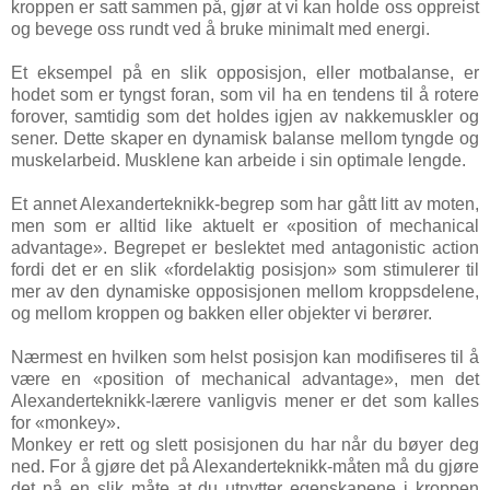
kroppen er satt sammen på, gjør at vi kan holde oss oppreist
og bevege oss rundt ved å bruke minimalt med energi.
Et eksempel på en slik opposisjon, eller motbalanse, er
hodet som er tyngst foran, som vil ha en tendens til å rotere
forover, samtidig som det holdes igjen av nakkemuskler og
sener. Dette skaper en dynamisk balanse mellom tyngde og
muskelarbeid. Musklene kan arbeide i sin optimale lengde.
Et annet Alexanderteknikk-begrep som har gått litt av moten,
men som er alltid like aktuelt er «position of mechanical
advantage». Begrepet er beslektet med antagonistic action
fordi det er en slik «fordelaktig posisjon» som stimulerer til
mer av den dynamiske opposisjonen mellom kroppsdelene,
og mellom kroppen og bakken eller objekter vi berører.
Nærmest en hvilken som helst posisjon kan modifiseres til å
være en «position of mechanical advantage», men det
Alexanderteknikk-lærere vanligvis mener er det som kalles
for «monkey».
Monkey er rett og slett posisjonen du har når du bøyer deg
ned. For å gjøre det på Alexanderteknikk-måten må du gjøre
det på en slik måte at du utnytter egenskapene i kroppen