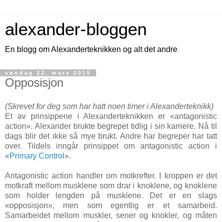
alexander-bloggen
En blogg om Alexanderteknikken og alt det andre
søndag 22. mars 2015
Opposisjon
(Skrevet for deg som har hatt noen timer i Alexanderteknikk)
Et av prinsippene i Alexanderteknikken er «antagonistic
action». Alexander brukte begrepet tidlig i sin karriere. Nå til
dags blir det ikke så mye brukt. Andre har begreper har tatt
over. Tildels inngår prinsippet om antagonistic action i
«
Primary Control
».
Antagonistic action handler om motkrefter. I kroppen er det
motkraft mellom musklene som drar i knoklene, og knoklene
som holder lengden på musklene. Det er en slags
«opposisjon», men som egentlig er et samarbeid.
Samarbeidet mellom muskler, sener og knokler, og måten