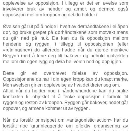
opplevelse av opposisjon. I tillegg er det en øvelse som
involverer bruk av hender og armer, og dermed også
opposisjon mellom kroppen og det du holder i.
Øvelsen går ut på å holde i hvert av dørhåndtakene i ei åpen
dør, og bruke grepet på dørhåndtakene som motvekt mens
du går ned på huk. Da kan du få opposisjon mellom
hendene og ryggen, i tillegg til opposisjonen (eller
«retningene») du allerede hadde når du gjorde monkey.
Begynn med å lene deg litt bakover og behold motvekten
mellom din egen rygg og døra hel veien ned og opp igjen.
Dette gir en overdrevet følelse av opposisjon.
Opposisjonene du har i din egen kropp kan du knapt merke.
Men øvelsen gir en opplevelse av hva det dreier seg om.
Alltid når du holder noe i hånden/hendene kan du bruke
kontakten til objektet til å tenke opposisjon i forhold til
ryggen og resten av kroppen. Ryggen går bakover, hodet går
oppover, og armene kommer ut av ryggen.
Når du forstår prinsippet om «antagonistic action» har du
forstått noe grunnleggende om effektiv organisering av